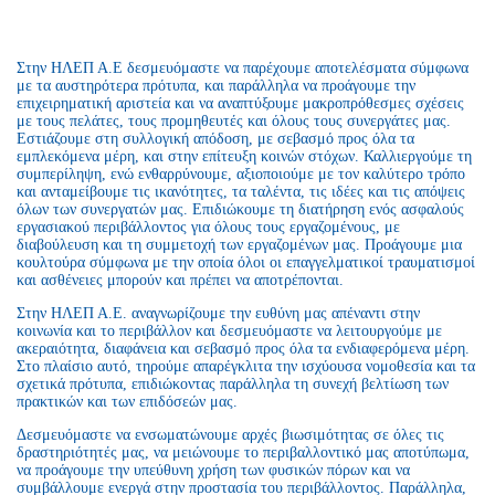
Στην ΗΛΕΠ Α.Ε δεσμευόμαστε να παρέχουμε αποτελέσματα σύμφωνα
με τα αυστηρότερα πρότυπα, και παράλληλα να προάγουμε την
επιχειρηματική αριστεία και να αναπτύξουμε μακροπρόθεσμες σχέσεις
με τους πελάτες, τους προμηθευτές και όλους τους συνεργάτες μας.
Εστιάζουμε στη συλλογική απόδοση, με σεβασμό προς όλα τα
εμπλεκόμενα μέρη, και στην επίτευξη κοινών στόχων. Καλλιεργούμε τη
συμπερίληψη, ενώ ενθαρρύνουμε, αξιοποιούμε με τον καλύτερο τρόπο
και ανταμείβουμε τις ικανότητες, τα ταλέντα, τις ιδέες και τις απόψεις
όλων των συνεργατών μας. Επιδιώκουμε τη διατήρηση ενός ασφαλούς
εργασιακού περιβάλλοντος για όλους τους εργαζομένους, με
διαβούλευση και τη συμμετοχή των εργαζομένων μας. Προάγουμε μια
κουλτούρα σύμφωνα με την οποία όλοι οι επαγγελματικοί τραυματισμοί
και ασθένειες μπορούν και πρέπει να αποτρέπονται.
Στην ΗΛΕΠ Α.Ε. αναγνωρίζουμε την ευθύνη μας απέναντι στην
κοινωνία και το περιβάλλον και δεσμευόμαστε να λειτουργούμε με
ακεραιότητα, διαφάνεια και σεβασμό προς όλα τα ενδιαφερόμενα μέρη.
Στο πλαίσιο αυτό, τηρούμε απαρέγκλιτα την ισχύουσα νομοθεσία και τα
σχετικά πρότυπα, επιδιώκοντας παράλληλα τη συνεχή βελτίωση των
πρακτικών και των επιδόσεών μας.
Δεσμευόμαστε να ενσωματώνουμε αρχές βιωσιμότητας σε όλες τις
δραστηριότητές μας, να μειώνουμε το περιβαλλοντικό μας αποτύπωμα,
να προάγουμε την υπεύθυνη χρήση των φυσικών πόρων και να
συμβάλλουμε ενεργά στην προστασία του περιβάλλοντος. Παράλληλα,