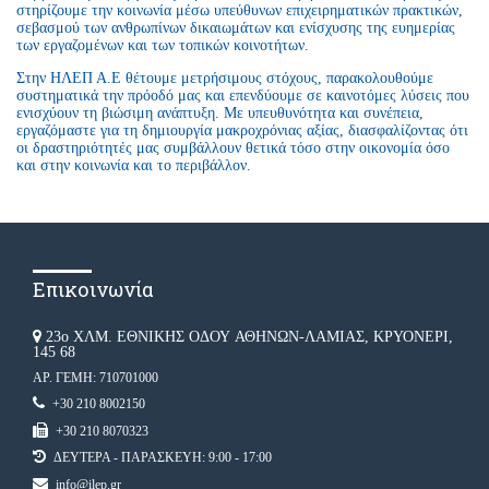
στηρίζουμε την κοινωνία μέσω υπεύθυνων επιχειρηματικών πρακτικών,
σεβασμού των ανθρωπίνων δικαιωμάτων και ενίσχυσης της ευημερίας
των εργαζομένων και των τοπικών κοινοτήτων.
Στην ΗΛΕΠ Α.Ε θέτουμε μετρήσιμους στόχους, παρακολουθούμε
συστηματικά την πρόοδό μας και επενδύουμε σε καινοτόμες λύσεις που
ενισχύουν τη βιώσιμη ανάπτυξη. Με υπευθυνότητα και συνέπεια,
εργαζόμαστε για τη δημιουργία μακροχρόνιας αξίας, διασφαλίζοντας ότι
οι δραστηριότητές μας συμβάλλουν θετικά τόσο στην οικονομία όσο
και στην κοινωνία και το περιβάλλον.
Επικοινωνία
23ο ΧΛΜ. ΕΘΝΙΚΗΣ ΟΔΟΥ ΑΘΗΝΩΝ-ΛΑΜΙΑΣ, ΚΡΥΟΝΕΡΙ,
145 68
ΑΡ. ΓΕΜΗ: 710701000
+30 210 8002150
+30 210 8070323
ΔΕΥΤΕΡΑ - ΠΑΡΑΣΚΕΥΗ: 9:00 - 17:00
info@ilep.gr