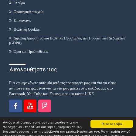
΄Αρθρα
Οικονομικά στοιχεία
Επικοινωνία
Πολιτική Cookies
Δήλωση Απορρήτου και Πολιτική Προστασίας των Προσωπικών Δεδομένων
(GDPR)
Όροι και Προϋποθέσεις
Ακολουθήστε μας
Για να μην χάνετε ούτε μία από τις προσφορές μας και για να είστε
πάντοτε ενημερωμένοι για τα νέα μας μπείτε στις σελίδες μας στο
Facebook, YouTube και Foursquare και κάντε LIKE.
Αυτός ο ιστότοπος χρησιμοποιεί cookies για την
Το κατάλαβα
παροχή των υπηρεσιών του, την εξατομίκευση των
διαφημίσεων και για την ανάλυση της επισκεψιμότητας του. Με τη χρήση αυτού
Copyright © 2026
ILEP - CRYOTECH
|
του ιστότοπου, αποδέχεστε τη χρήση των cookies. Λεπτομέρειες για το πώς να