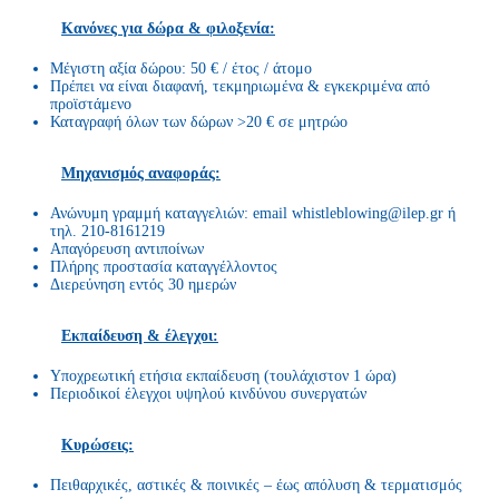
Κανόνες για δώρα & φιλοξενία:
Μέγιστη αξία δώρου: 50 € / έτος / άτομο
Πρέπει να είναι διαφανή, τεκμηριωμένα & εγκεκριμένα από
προϊστάμενο
Καταγραφή όλων των δώρων >20 € σε μητρώο
Μηχανισμός αναφοράς:
Ανώνυμη γραμμή καταγγελιών: email whistleblowing@ilep.gr ή
τηλ. 210-8161219
Απαγόρευση αντιποίνων
Πλήρης προστασία καταγγέλλοντος
Διερεύνηση εντός 30 ημερών
Εκπαίδευση & έλεγχοι:
Υποχρεωτική ετήσια εκπαίδευση (τουλάχιστον 1 ώρα)
Περιοδικοί έλεγχοι υψηλού κινδύνου συνεργατών
Κυρώσεις:
Πειθαρχικές, αστικές & ποινικές – έως απόλυση & τερματισμός