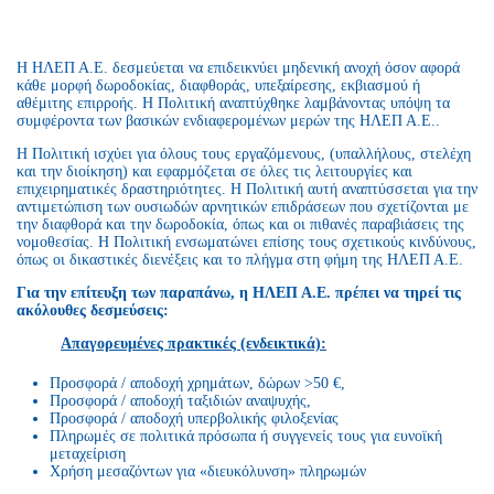
Η ΗΛΕΠ Α.Ε. δεσμεύεται να επιδεικνύει μηδενική ανοχή όσον αφορά
κάθε μορφή δωροδοκίας, διαφθοράς, υπεξαίρεσης, εκβιασμού ή
αθέμιτης επιρροής. Η Πολιτική αναπτύχθηκε λαμβάνοντας υπόψη τα
συμφέροντα των βασικών ενδιαφερομένων μερών της ΗΛΕΠ Α.Ε..
Η Πολιτική ισχύει για όλους τους εργαζόμενους, (υπαλλήλους, στελέχη
και την διοίκηση) και εφαρμόζεται σε όλες τις λειτουργίες και
επιχειρηματικές δραστηριότητες. Η Πολιτική αυτή αναπτύσσεται για την
αντιμετώπιση των ουσιωδών αρνητικών επιδράσεων που σχετίζονται με
την διαφθορά και την δωροδοκία, όπως και οι πιθανές παραβιάσεις της
νομοθεσίας. Η Πολιτική ενσωματώνει επίσης τους σχετικούς κινδύνους,
όπως οι δικαστικές διενέξεις και το πλήγμα στη φήμη της ΗΛΕΠ Α.Ε.
Για την επίτευξη των παραπάνω, η ΗΛΕΠ Α.Ε. πρέπει να τηρεί τις
ακόλουθες δεσμεύσεις:
Απαγορευμένες πρακτικές (ενδεικτικά):
Προσφορά / αποδοχή χρημάτων, δώρων >50 €,
Προσφορά / αποδοχή ταξιδιών αναψυχής,
Προσφορά / αποδοχή υπερβολικής φιλοξενίας
Πληρωμές σε πολιτικά πρόσωπα ή συγγενείς τους για ευνοϊκή
μεταχείριση
Χρήση μεσαζόντων για «διευκόλυνση» πληρωμών