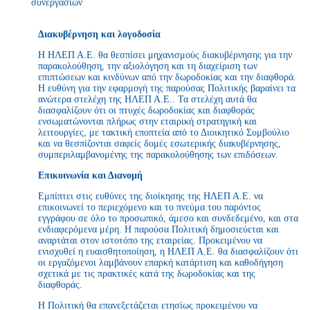
συνεργασιών
Διακυβέρνηση και λογοδοσία
Η ΗΛΕΠ Α.Ε. θα θεσπίσει μηχανισμούς διακυβέρνησης για την
παρακολούθηση, την αξιολόγηση και τη διαχείριση των
επιπτώσεων και κινδύνων από την δωροδοκίας και την διαφθορά.
Η ευθύνη για την εφαρμογή της παρούσας Πολιτικής βαραίνει τα
ανώτερα στελέχη της ΗΛΕΠ Α.Ε.. Τα στελέχη αυτά θα
διασφαλίζουν ότι οι πτυχές δωροδοκίας και διαφθοράς
ενσωματώνονται πλήρως στην εταιρική στρατηγική και
λειτουργίες, με τακτική εποπτεία από το Διοικητικό Συμβούλιο
και να θεσπίζονται σαφείς δομές εσωτερικής διακυβέρνησης,
συμπεριλαμβανομένης της παρακολούθησης των επιδόσεων.
Επικοινωνία και Διανομή
Εμπίπτει στις ευθύνες της διοίκησης της ΗΛΕΠ Α.Ε. να
επικοινωνεί το περιεχόμενο και το πνεύμα του παρόντος
εγγράφου σε όλο το προσωπικό, άμεσο και συνδεδεμένο, και στα
ενδιαφερόμενα μέρη. Η παρούσα Πολιτική δημοσιεύεται και
αναρτάται στον ιστοτόπο της εταιρείας. Προκειμένου να
ενισχυθεί η ευαισθητοποίηση, η ΗΛΕΠ Α.Ε. θα διασφαλίζουν ότι
οι εργαζόμενοι λαμβάνουν επαρκή κατάρτιση και καθοδήγηση
σχετικά με τις πρακτικές κατά της δωροδοκίας και της
διαφθοράς.
Η Πολιτική θα επανεξετάζεται ετησίως προκειμένου να