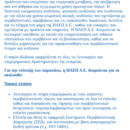
προϊόντων που επιτρέπουν την ενεργειακή μετάβαση, την απεξάρτηση
από τον άνθρακα και τη μειωμένη χρήση πρωτογενών πόρων. Η
Πολιτική ενσωματώνει κινδύνους, φυσικούς κινδύνους που συνδέονται
με την οξεία και χρόνια κλιματική αλλαγή, κινδύνους που σχετίζονται με
περιβαλλοντικές παραβιάσεις και τις επακόλουθες δικαστικές διενέξεις
και το πλήγμα στη φήμη της ΗΛΕΠ Α.Ε., καθώς και ευκαιρίες που
σχετίζονται με προϊόντα και υπηρεσίες. Η ΗΛΕΠ Α.Ε. δεσμεύεται να
λειτουργεί υπεύθυνα, με σκοπό την ελαχιστοποίηση των πιθανών
επιπτώσεων στο περιβάλλον και τη βιοποικιλότητα, καθώς και να
θεσπίζει μηχανισμούς για την παρακολούθηση των περιβαλλοντικών
πτυχών και κινδύνων.
Ο παρών Κώδικας εφαρμόζεται σε όλες τις λειτουργίες και
επιχειρηματικές δραστηριότητες της εταιρείας.
Για την επίτευξη των παραπάνω, η ΗΛΕΠ Α.Ε. δεσμεύεται για τα
ακόλουθα:
Νομικό πλαίσιο
Λειτουργία σε πλήρη συμμόρφωση με τους ισχύοντες
περιβαλλοντικούς νόμους και κανονισμούς σε όλα τα επίπεδα,
καθώς και διασφάλιση της τήρησης των περιβαλλοντικών
δεσμεύσεων, συμπεριλαμβανομένων των όρων λειτουργίας σε
επίπεδο εγκατάστασης.
Εξέλιξη και θέση σε εφαρμογή Συστήματος Περιβαλλοντικής
Διαχείρισης (ΣΠΔ), και πιστοποίηση με βάση αναγνωρισμένα
διεθνή πρότυπα (π.χ. ISO 14001).