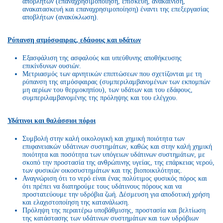
αποβλήτων (επαναχρησιμοποίηση, επισκευή, ανακαίνιση,
ανακατασκευή και επαναχρησιμοποίηση) έναντι της επεξεργασίας
αποβλήτων (ανακύκλωση).
Ρύπανση ατμόσφαιρας, εδάφους και υδάτων
Εξασφάλιση της ασφαλούς και υπεύθυνης αποθήκευσης
επικίνδυνων ουσιών.
Μετριασμός των αρνητικών επιπτώσεων που σχετίζονται με τη
ρύπανση της ατμόσφαιρας (συμπεριλαμβανομένων των εκπομπών
μη αερίων του θερμοκηπίου), των υδάτων και του εδάφους,
συμπεριλαμβανομένης της πρόληψης και του ελέγχου.
Υδάτινοι και θαλάσσιοι πόροι
Συμβολή στην καλή οικολογική και χημική ποιότητα των
επιφανειακών υδάτινων συστημάτων, καθώς και στην καλή χημική
ποιότητα και ποσότητα των υπόγειων υδάτινων συστημάτων, με
σκοπό την προστασία της ανθρώπινης υγείας, της επάρκειας νερού,
των φυσικών οικοσυστημάτων και της βιοποικιλότητας.
Αναγνώριση ότι το νερό είναι ένας πολύτιμος φυσικός πόρος και
ότι πρέπει να διατηρούμε τους υδάτινους πόρους και να
προστατεύουμε την υδρόβια ζωή. Δέσμευση για αποδοτική χρήση
και ελαχιστοποίηση της κατανάλωση.
Πρόληψη της περαιτέρω υποβάθμισης, προστασία και βελτίωση
της κατάστασης των υδάτινων συστημάτων και των υδρόβιων