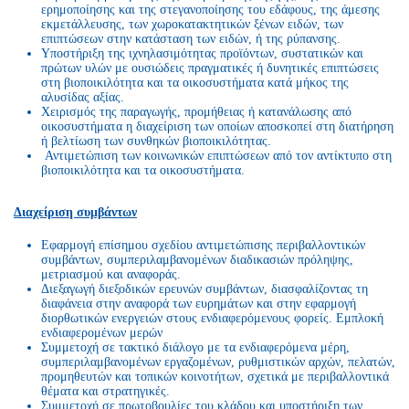
ερημοποίησης και της στεγανοποίησης του εδάφους, της άμεσης
εκμετάλλευσης, των χωροκατακτητικών ξένων ειδών, των
επιπτώσεων στην κατάσταση των ειδών, ή της ρύπανσης.
Υποστήριξη της ιχνηλασιμότητας προϊόντων, συστατικών και
πρώτων υλών με ουσιώδεις πραγματικές ή δυνητικές επιπτώσεις
στη βιοποικιλότητα και τα οικοσυστήματα κατά μήκος της
αλυσίδας αξίας.
Χειρισμός της παραγωγής, προμήθειας ή κατανάλωσης από
οικοσυστήματα η διαχείριση των οποίων αποσκοπεί στη διατήρηση
ή βελτίωση των συνθηκών βιοποικιλότητας.
Αντιμετώπιση των κοινωνικών επιπτώσεων από τον αντίκτυπο στη
βιοποικιλότητα και τα οικοσυστήματα.
Διαχείριση συμβάντων
Εφαρμογή επίσημου σχεδίου αντιμετώπισης περιβαλλοντικών
συμβάντων, συμπεριλαμβανομένων διαδικασιών πρόληψης,
μετριασμού και αναφοράς.
Διεξαγωγή διεξοδικών ερευνών συμβάντων, διασφαλίζοντας τη
διαφάνεια στην αναφορά των ευρημάτων και στην εφαρμογή
διορθωτικών ενεργειών στους ενδιαφερόμενους φορείς. Εμπλοκή
ενδιαφερομένων μερών
Συμμετοχή σε τακτικό διάλογο με τα ενδιαφερόμενα μέρη,
συμπεριλαμβανομένων εργαζομένων, ρυθμιστικών αρχών, πελατών,
προμηθευτών και τοπικών κοινοτήτων, σχετικά με περιβαλλοντικά
θέματα και στρατηγικές.
Συμμετοχή σε πρωτοβουλίες του κλάδου και υποστήριξη των