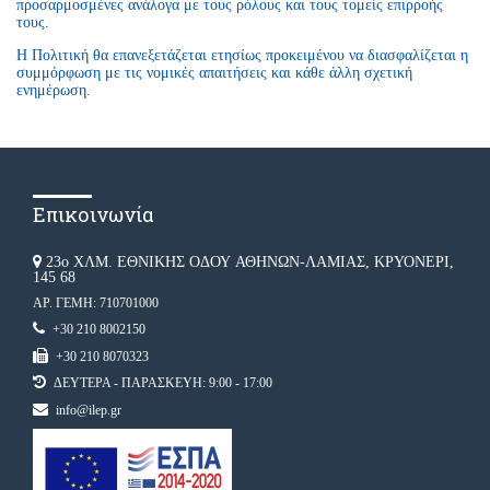
προσαρμοσμένες ανάλογα με τους ρόλους και τους τομείς επιρροής
τους.
Η Πολιτική θα επανεξετάζεται ετησίως προκειμένου να διασφαλίζεται η
συμμόρφωση με τις νομικές απαιτήσεις και κάθε άλλη σχετική
ενημέρωση.
Επικοινωνία
23ο ΧΛΜ. ΕΘΝΙΚΗΣ ΟΔΟΥ ΑΘΗΝΩΝ-ΛΑΜΙΑΣ, ΚΡΥΟΝΕΡΙ,
145 68
ΑΡ. ΓΕΜΗ: 710701000
+30 210 8002150
+30 210 8070323
ΔΕΥΤΕΡΑ - ΠΑΡΑΣΚΕΥΗ: 9:00 - 17:00
info@ilep.gr