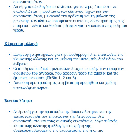
οικοσυστημάτων.
Διενέργεια αξιολογήσεων κινδύνου για το νερό, έτσι ώστε να
διασφαλίζεται η προστασία των υδάτινων πηγών και των
οικοσυστημάτων, με σκοπό την πρόληψη και τη μείωση της
ρύπανσης των υδάτων που προκύπτει από τις δραστηριότητες της
εταιρείας, καθώς και θέσπιση στόχων για την αποδοτική χρήση του
νερού.
Κλιματική αλλαγή
Εφαρμογή στρατηγικών για την προσαρμογή στις επιπτώσεις της
κλιματικής αλλαγής και τη μείωση των εκπομπών διοξειδίου του
άνθρακα.
Θέσπιση και επιδίωξη φιλόδοξων στόχων μείωσης των εκπομπών
διοξειδίου του άνθρακα, που αφορούν τόσο τις άμεσες και τις
έμμεσες εκπομπές (Πεδία 1, 2 και 3).
Απόδοση προτεραιότητας στη βιώσιμη προμήθεια και χρήση
ανανεώσιμων πόρων.
Βιοποικιλότητα
Δέσμευση για την προστασία της βιοποικιλότητας και την
ελαχιστοποίηση των επιπτώσεων της λειτουργίας στα
οικοσυστήματα και τους φυσικούς οικοτόπους, λόγω πιθανής
κλιματικής αλλαγής ή αλλαγής στη χρήση γης,
συμπεριλαμβανομένης της υποβάθμισης της γης, της