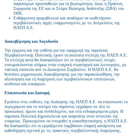
παγκόσμιων προσπαθειών για τη βιωσιμότητα, όπως η Πράσινη
Συμφωνία της ΕΕ και οι Στόχοι Βιώσιμης Ανάπτυξης (ΣΒΑ) του
ΟΗΕ.
Ενθάρρυνση προμηθευτών και αναδόχων να υιοθετήσουν
περιβαλλοντικές αρχές εναρμονισμένες με τις δεσμεύσεις της
ΗΛΕΠ Α.Ε..
Διακυβέρνηση και Λογοδοσία
Την έγκριση και την ευθύνη για την εφαρμογή της παρούσας
Περιβαλλοντικής Πολιτικής έχουν τα ανώτατα στελέχη της ΗΛΕΠ Α.Ε..
Τα στελέχη αυτά θα διασφαλίζουν ότι οι περιβαλλοντικές πτυχές
ενσωματώνονται πλήρως στην εταιρική στρατηγική και λειτουργίες, με
τακτική εποπτεία από το Διοικητικό Συμβούλιο. Η ΗΛΕΠ Α.Ε. θα
θεσπίσει μηχανισμούς διακυβέρνησης για την παρακολούθηση, την
αξιολόγηση και τη διαχείριση των περιβαλλοντικών επιπτώσεων,
κινδύνων και ευκαιριών.
Επικοινωνία και Διανομή
Εμπίπτει στις ευθύνες της διοίκησης της ΗΛΕΠ Α.Ε. να επικοινωνεί το
περιεχόμενο και το πνεύμα του παρόντος εγγράφου σε όλο το
προσωπικό, άμεσο και συνδεδεμένο, και στα ενδιαφερόμενα μέρη. Η
παρούσα Πολιτική δημοσιεύεται και αναρτάται στον ιστοτόπο της
εταιρείας. Προκειμένου να ενισχυθεί η ευαισθητοποίηση, η ΗΛΕΠ Α.Ε.
θα διασφαλίζει ότι οι εργαζόμενοι λαμβάνουν επαρκή κατάρτιση και
καθοδήγηση σχετικά με τις πρακτικές περιβαλλοντικής διαχείρισης,