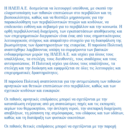
Η ΗΛΕΠ Α.Ε. δεσμεύεται να λειτουργεί υπεύθυνα, με σκοπό την
ελαχιστοποίηση των πιθανών επιπτώσεων στο περιβάλλον και τη
βιοποικιλότητα, καθώς και να θεσπίζει μηχανισμούς για την
παρακολούθηση των περιβαλλοντικών πτυχών και κινδύνων, να
επιδεικνύει ευθύνη και σεβασμό για το περιβάλλον και την κοινωνία. Η
ορθή περιβαλλοντική διαχείριση, των εγκαταστάσεων αποθήκευσης και
των επιχειρηματικών διεργασιών είναι ένας από τους σημαντικότερους
λειτουργικούς στόχους και απαραίτητο στοιχείο για τη διασφάλιση της
βιωσιμότητας των δραστηριοτήτων της εταιρείας. Η παρούσα Πολιτική
αναπτύχθηκε λαμβάνοντας υπόψη τα συμφέροντα των βασικών
ενδιαφερόμενων μερών της ΗΛΕΠ Α.Ε. και ισχύει για όλους τους
υπαλλήλους, τα στελέχη, τους διευθυντές, τους αναδόχους και τους
αντιπροσώπους. Η Πολιτική ισχύει για όλους τους υπαλλήλους, τα
στελέχη και την διοίκηση και εφαρμόζεται σε όλες τις λειτουργίες και
επιχειρηματικές δραστηριότητες.
Η παρούσα Πολιτική αναπτύσσεται για την αντιμετώπιση των πιθανών
αρνητικών και θετικών επιπτώσεων στο περιβάλλον, καθώς και των
σχετικών κινδύνων και ευκαιριών.
Οι πιθανές αρνητικές επιδράσεις μπορεί να σχετίζονται με την
κατανάλωση ενέργειας από μη ανανεώσιμες πηγές και τις εκπομπές
αερίων του θερμοκηπίου, την άντληση νερού, την ανεπαρκή διαχείριση
αποβλήτων, τη ρύπανση της ατμόσφαιρας, του εδάφους και των υδάτων,
καθώς και τη διατάραξη των φυσικών οικοτόπων.
Οι πιθανές θετικές επιδράσεις μπορεί να σχετίζονται με την παροχή