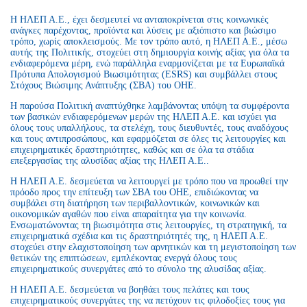
Η ΗΛΕΠ Α.Ε., έχει δεσμευτεί να ανταποκρίνεται στις κοινωνικές
ανάγκες παρέχοντας, προϊόντα και λύσεις με αξιόπιστο και βιώσιμο
τρόπο, χωρίς αποκλεισμούς. Με τον τρόπο αυτό, η ΗΛΕΠ Α.Ε., μέσω
αυτής της Πολιτικής, στοχεύει στη δημιουργία κοινής αξίας για όλα τα
ενδιαφερόμενα μέρη, ενώ παράλληλα εναρμονίζεται με τα Ευρωπαϊκά
Πρότυπα Απολογισμού Βιωσιμότητας (ESRS) και συμβάλλει στους
Στόχους Βιώσιμης Ανάπτυξης (ΣΒΑ) του ΟΗΕ.
Η παρούσα Πολιτική αναπτύχθηκε λαμβάνοντας υπόψη τα συμφέροντα
των βασικών ενδιαφερόμενων μερών της ΗΛΕΠ Α.Ε. και ισχύει για
όλους τους υπαλλήλους, τα στελέχη, τους διευθυντές, τους αναδόχους
και τους αντιπροσώπους, και εφαρμόζεται σε όλες τις λειτουργίες και
επιχειρηματικές δραστηριότητες, καθώς και σε όλα τα στάδια
επεξεργασίας της αλυσίδας αξίας της ΗΛΕΠ Α.Ε..
Η ΗΛΕΠ Α.Ε. δεσμεύεται να λειτουργεί με τρόπο που να προωθεί την
πρόοδο προς την επίτευξη των ΣΒΑ του ΟΗΕ, επιδιώκοντας να
συμβάλει στη διατήρηση των περιβαλλοντικών, κοινωνικών και
οικονομικών αγαθών που είναι απαραίτητα για την κοινωνία.
Ενσωματώνοντας τη βιωσιμότητα στις λειτουργίες, τη στρατηγική, τα
επιχειρηματικά σχέδια και τις δραστηριότητές της, η ΗΛΕΠ Α.Ε.
στοχεύει στην ελαχιστοποίηση των αρνητικών και τη μεγιστοποίηση των
θετικών της επιπτώσεων, εμπλέκοντας ενεργά όλους τους
επιχειρηματικούς συνεργάτες από το σύνολο της αλυσίδας αξίας.
Η ΗΛΕΠ Α.Ε. δεσμεύεται να βοηθάει τους πελάτες και τους
επιχειρηματικούς συνεργάτες της να πετύχουν τις φιλοδοξίες τους για