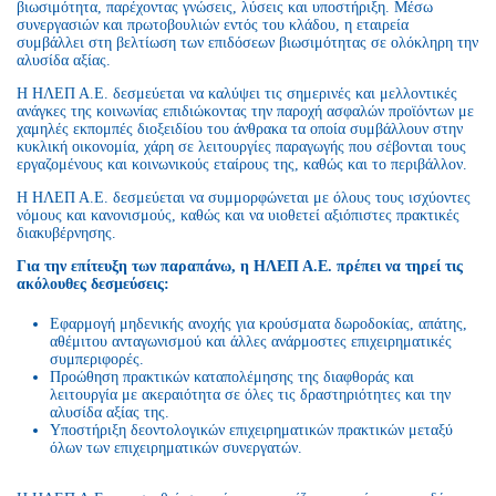
βιωσιμότητα, παρέχοντας γνώσεις, λύσεις και υποστήριξη. Μέσω
συνεργασιών και πρωτοβουλιών εντός του κλάδου, η εταιρεία
συμβάλλει στη βελτίωση των επιδόσεων βιωσιμότητας σε ολόκληρη την
αλυσίδα αξίας.
Η ΗΛΕΠ Α.Ε. δεσμεύεται να καλύψει τις σημερινές και μελλοντικές
ανάγκες της κοινωνίας επιδιώκοντας την παροχή ασφαλών προϊόντων με
χαμηλές εκπομπές διοξειδίου του άνθρακα τα οποία συμβάλλουν στην
κυκλική οικονομία, χάρη σε λειτουργίες παραγωγής που σέβονται τους
εργαζομένους και κοινωνικούς εταίρους της, καθώς και το περιβάλλον.
Η ΗΛΕΠ Α.Ε. δεσμεύεται να συμμορφώνεται με όλους τους ισχύοντες
νόμους και κανονισμούς, καθώς και να υιοθετεί αξιόπιστες πρακτικές
διακυβέρνησης.
Για την επίτευξη των παραπάνω, η ΗΛΕΠ Α.Ε. πρέπει να τηρεί τις
ακόλουθες δεσμεύσεις:
Εφαρμογή μηδενικής ανοχής για κρούσματα δωροδοκίας, απάτης,
αθέμιτου ανταγωνισμού και άλλες ανάρμοστες επιχειρηματικές
συμπεριφορές.
Προώθηση πρακτικών καταπολέμησης της διαφθοράς και
λειτουργία με ακεραιότητα σε όλες τις δραστηριότητες και την
αλυσίδα αξίας της.
Υποστήριξη δεοντολογικών επιχειρηματικών πρακτικών μεταξύ
όλων των επιχειρηματικών συνεργατών.