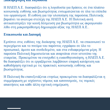
Διακυβέρνηση και λογοδοσία
Η ΗΛΕΠ Α.Ε. διασφαλίζει ότι η λογοδοσία για δράσεις σε ένα πλαίσιο
κοινωνικής ευθύνης και βιωσιμότητας ενσωματώνεται σε όλα τα επίπεδα
του οργανισμού. Η ευθύνη για την υλοποίηση της παρούσας Πολιτικής
βαραίνει τα ανώτερα στελέχη της ΗΛΕΠ Α.Ε. Η Πολιτική αυτή
αντικατοπτρίζει την κοινή δέσμευση για βιωσιμότητα ως ακρογωνιαίο
λίθο στη μακροπρόθεσμη δημιουργία αξίας της ΗΛΕΠ Α.Ε..
Επικοινωνία και Διανομή
Εμπίπτει στις ευθύνες της διοίκησης της ΗΛΕΠ Α.Ε. να επικοινωνεί το
περιεχόμενο και το πνεύμα του παρόντος εγγράφου σε όλο το
προσωπικό, άμεσο και συνδεδεμένο, και στα ενδιαφερόμενα μέρη. Η
παρούσα Πολιτική δημοσιεύεται και αναρτάται στον ιστοτόπο της
εταιρείας. Προκειμένου να ενισχυθεί η ευαισθητοποίηση, η ΗΛΕΠ Α.Ε.
θα διασφαλίζει ότι οι εργαζόμενοι λαμβάνουν επαρκή κατάρτιση και
καθοδήγηση σχετικά με τις πρακτικές κοινωνικής ευθύνης και
βιωσιμότητας.
Η Πολιτική θα επανεξετάζεται ετησίως προκειμένου να διασφαλίζεται η
συμμόρφωση με ισχύοντες νόμους και κανονισμούς, τις νομικές
απαιτήσεις και κάθε άλλη σχετική ενημέρωση.