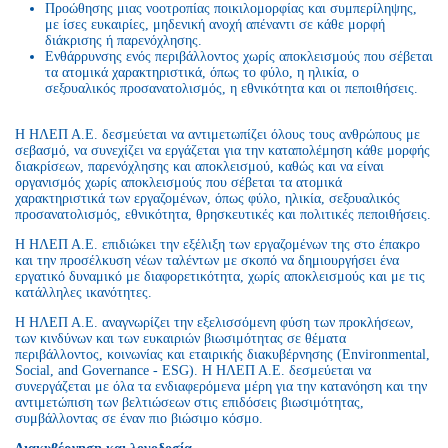
Προώθησης μιας νοοτροπίας ποικιλομορφίας και συμπερίληψης,
με ίσες ευκαιρίες, μηδενική ανοχή απέναντι σε κάθε μορφή
διάκρισης ή παρενόχλησης.
Ενθάρρυνσης ενός περιβάλλοντος χωρίς αποκλεισμούς που σέβεται
τα ατομικά χαρακτηριστικά, όπως το φύλο, η ηλικία, ο
σεξουαλικός προσανατολισμός, η εθνικότητα και οι πεποιθήσεις.
Η ΗΛΕΠ Α.Ε. δεσμεύεται να αντιμετωπίζει όλους τους ανθρώπους με
σεβασμό, να συνεχίζει να εργάζεται για την καταπολέμηση κάθε μορφής
διακρίσεων, παρενόχλησης και αποκλεισμού, καθώς και να είναι
οργανισμός χωρίς αποκλεισμούς που σέβεται τα ατομικά
χαρακτηριστικά των εργαζομένων, όπως φύλο, ηλικία, σεξουαλικός
προσανατολισμός, εθνικότητα, θρησκευτικές και πολιτικές πεποιθήσεις.
Η ΗΛΕΠ Α.Ε. επιδιώκει την εξέλιξη των εργαζομένων της στο έπακρο
και την προσέλκυση νέων ταλέντων με σκοπό να δημιουργήσει ένα
εργατικό δυναμικό με διαφορετικότητα, χωρίς αποκλεισμούς και με τις
κατάλληλες ικανότητες.
Η ΗΛΕΠ Α.Ε. αναγνωρίζει την εξελισσόμενη φύση των προκλήσεων,
των κινδύνων και των ευκαιριών βιωσιμότητας σε θέματα
περιβάλλοντος, κοινωνίας και εταιρικής διακυβέρνησης (Environmental,
Social, and Governance - ESG). Η ΗΛΕΠ Α.Ε. δεσμεύεται να
συνεργάζεται με όλα τα ενδιαφερόμενα μέρη για την κατανόηση και την
αντιμετώπιση των βελτιώσεων στις επιδόσεις βιωσιμότητας,
συμβάλλοντας σε έναν πιο βιώσιμο κόσμο.