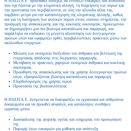
Η ΗΛΕΠ Α.Ε. προσπαθεί συνεχώς να εντοπίζει ευκαιρίες και κινδύνους
που σχετίζονται με την κλιματική αλλαγή, τη διαχείριση των πόρων και
την προστασία του περιβάλλοντος σε όλη την αλυσίδα αξίας της,
λαμβάνει μέτρα για την καταπολέμηση της κλιματικής αλλαγής, καθώς
και για τη διατήρηση των φυσικών πόρων στους οποίους στηρίζεται, την
προαγωγή της ανακύκλωσης και της κυκλικής οικονομίας, προκειμένου
να δημιουργήσει μια πιο βιώσιμη κατανάλωση και παραγωγή, και
παράλληλα να επιδιώκει τη μέγιστη αξιοποίηση των δευτερογενών
πρώτων υλών και εφαρμόζει ορθές περιβαλλοντικές πρακτικές μέσω των
ακόλουθων ενεργειών:
Μείωση των εκπομπών διοξειδίου του άνθρακα και βελτίωση της
ενεργειακής απόδοσης στις διεργασίες παραγωγής.
Μετάβαση σε πρακτικές χαμηλών εκπομπών άνθρακα και κυκλικής
οικονομίας.
Προώθηση της ανακύκλωσης και της χρήσης δευτερογενών πρώτων
υλών, εξασφαλίζοντας βιώσιμη κατανάλωση και παραγωγή.
Εξορθολογισμός της χρήσης νερού.
Προστασία της βιοποικιλότητας.
Η ΗΛΕΠ Α.Ε. δεσμεύεται να διασφαλίζει τα εργασιακά και ανθρώπινα
δικαιώματα και να προωθεί ασφαλείς και κατάλληλες συνθήκες
εργασίας μέσω:
Διασφάλισης της ψυχικής υγείας και ευημερίας του προσωπικού
της.
Παροχής ίσων ευκαιριών για μάθηση και ανάπτυξη.