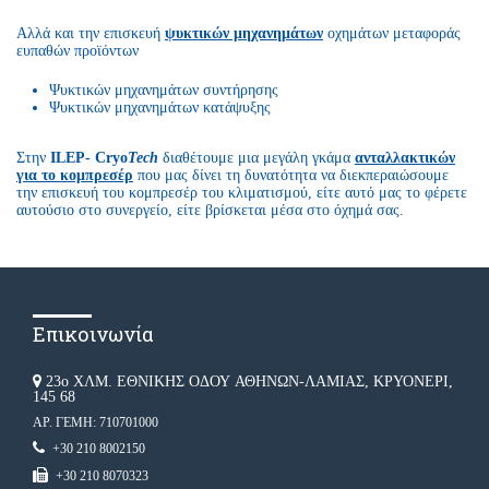
Αλλά και την επισκευή
ψυκτικών μηχανημάτων
οχημάτων μεταφοράς
ευπαθών προϊόντων
Ψυκτικών μηχανημάτων συντήρησης
Ψυκτικών μηχανημάτων κατάψυξης
Στην
ILEP- Cryo
Tech
διαθέτουμε μια μεγάλη γκάμα
ανταλλακτικών
για το κομπρεσέρ
που μας δίνει τη δυνατότητα να διεκπεραιώσουμε
την επισκευή του κομπρεσέρ του κλιματισμού, είτε αυτό μας το φέρετε
αυτούσιο στο συνεργείο, είτε βρίσκεται μέσα στο όχημά σας.
Επικοινωνία
23ο ΧΛΜ. ΕΘΝΙΚΗΣ ΟΔΟΥ ΑΘΗΝΩΝ-ΛΑΜΙΑΣ, ΚΡΥΟΝΕΡΙ,
145 68
ΑΡ. ΓΕΜΗ: 710701000
+30 210 8002150
+30 210 8070323