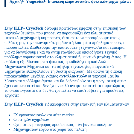
Αρχική
Υπηρεσίες
Επισκευή κλιματιστικών, ψυκτικών μηχανημάτων 
Στην
ILEP- Cryo
Tech
δίνουμε πρωτίστως έμφαση στην επισκευή των
τεχνικών θεμάτων που μπορεί να παρουσιάζει ένα κλιματιστικό,
ψυκτικό μηχάνημα ή κομπρεσέρ, έτσι ώστε να προσφέρουμε στους
πελάτες μας την οικονομικότερη δυνατή λύση στο πρόβλημα που έχει
παρουσιαστεί. Διαθέτουμε την απαιτούμενη τεχνογνωσία και εμπειρία
για να διαγνώσουμε και να αντιμετωπίσουμε οποιοδήποτε τεχνικό
πρόβλημα παρουσιαστεί στο κλιματιστικό ή ψυκτικό μηχάνημά σας. Η
απόλυτη εξειδίκευση στα ψυκτικά, η καθοδήγηση από Διπλ.
Μηχανολόγο Μηχανικό και τα υψηλής τεχνολογίας διαγνωστικά
μηχανήματα εξασφαλίζουν τη σωστή διάγνωση. Με αρωγό τη διαρκή
παρακαταθήκη μεγάλης γκάμας
ανταλλακτικών
οι τεχνικοί μας θα
λύσουν το πρόβλημα άμεσα και θα βεβαιωθούν ότι η πραγματική αιτία
έχει επισκευαστεί και δεν έχουν απλά αντιμετωπιστεί τα συμπτώματα,
το οποίο εγγυάται ότι δεν θα χρειαστεί να επιστρέψετε για πρόσθετες
εργασίες.
Στην
ILEP- Cryo
Tech
ειδικευόμαστε στην επισκευή των κλιματιστικών
ΙΧ εργοστασιακών και after market
Φορτηγών οχημάτων
Οχημάτων μεταφοράς προσωπικού, μίνι βαν και πούλμαν
Μηχανημάτων έργου στο χώρο του πελάτη