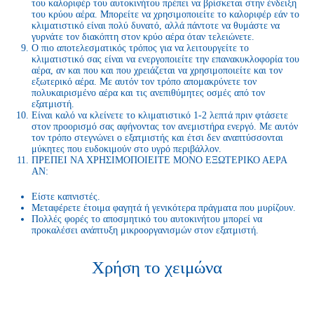
του καλοριφέρ του αυτοκινήτου πρέπει να βρίσκεται στην ένδειξη
του κρύου αέρα. Μπορείτε να χρησιμοποιείτε το καλοριφέρ εάν το
κλιματιστικό είναι πολύ δυνατό, αλλά πάντοτε να θυμάστε να
γυρνάτε τον διακόπτη στον κρύο αέρα όταν τελειώνετε.
Ο πιο αποτελεσματικός τρόπος για να λειτουργείτε το
κλιματιστικό σας είναι να ενεργοποιείτε την επανακυκλοφορία του
αέρα, αν και που και που χρειάζεται να χρησιμοποιείτε και τον
εξωτερικό αέρα. Με αυτόν τον τρόπο απομακρύνετε τον
πολυκαιρισμένο αέρα και τις ανεπιθύμητες οσμές από τον
εξατμιστή.
Είναι καλό να κλείνετε το κλιματιστικό 1-2 λεπτά πριν φτάσετε
στον προορισμό σας αφήνοντας τον ανεμιστήρα ενεργό. Με αυτόν
τον τρόπο στεγνώνει ο εξατμιστής και έτσι δεν αναπτύσσονται
μύκητες που ευδοκιμούν στο υγρό περιβάλλον.
ΠΡΕΠΕΙ ΝΑ ΧΡΗΣΙΜΟΠΟΙΕΙΤΕ ΜΟΝΟ ΕΞΩΤΕΡΙΚΟ ΑΕΡΑ
ΑΝ:
Είστε καπνιστές.
Μεταφέρετε έτοιμα φαγητά ή γενικότερα πράγματα που μυρίζουν.
Πολλές φορές το αποσμητικό του αυτοκινήτου μπορεί να
προκαλέσει ανάπτυξη μικροοργανισμών στον εξατμιστή.
Χρήση το χειμώνα