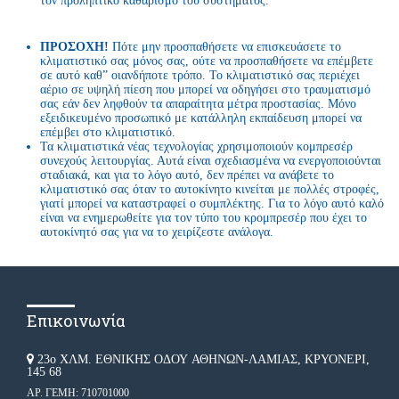
τον προληπτικό καθαρισμό του συστήματος.
ΠΡΟΣΟΧΗ!
Πότε μην προσπαθήσετε να επισκευάσετε το
κλιματιστικό σας μόνος σας, ούτε να προσπαθήσετε να επέμβετε
σε αυτό καθ” οιανδήποτε τρόπο. Το κλιματιστικό σας περιέχει
αέριο σε υψηλή πίεση που μπορεί να οδηγήσει στο τραυματισμό
σας εάν δεν ληφθούν τα απαραίτητα μέτρα προστασίας. Μόνο
εξειδικευμένο προσωπικό με κατάλληλη εκπαίδευση μπορεί να
επέμβει στο κλιματιστικό.
Τα κλιματιστικά νέας τεχνολογίας χρησιμοποιούν κομπρεσέρ
συνεχούς λειτουργίας. Αυτά είναι σχεδιασμένα να ενεργοποιούνται
σταδιακά, και για το λόγο αυτό, δεν πρέπει να ανάβετε το
κλιματιστικό σας όταν το αυτοκίνητο κινείται με πολλές στροφές,
γιατί μπορεί να καταστραφεί ο συμπλέκτης. Για το λόγο αυτό καλό
είναι να ενημερωθείτε για τον τύπο του κρομπρεσέρ που έχει το
αυτοκίνητό σας για να το χειρίζεστε ανάλογα.
Επικοινωνία
23ο ΧΛΜ. ΕΘΝΙΚΗΣ ΟΔΟΥ ΑΘΗΝΩΝ-ΛΑΜΙΑΣ, ΚΡΥΟΝΕΡΙ,
145 68
ΑΡ. ΓΕΜΗ: 710701000