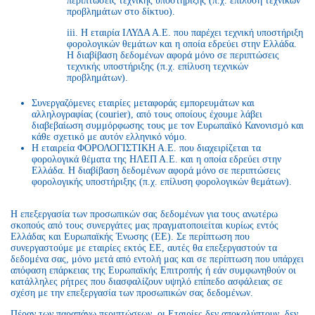
περιπτώσεις τεχνικής υποστήριξης (π.χ. επίλυση τεχνικών
προβλημάτων στο δίκτυο).
iii. Η εταιρία ΙΛΥΔΑ Α.Ε. που παρέχει τεχνική υποστήριξη
φορολογικών θεμάτων και η οποία εδρεύει στην Ελλάδα.
Η διαβίβαση δεδομένων αφορά μόνο σε περιπτώσεις
τεχνικής υποστήριξης (π.χ. επίλυση τεχνικών
προβλημάτων).
Συνεργαζόμενες εταιρίες μεταφοράς εμπορευμάτων και
αλληλογραφίας (courier), από τους οποίους έχουμε λάβει
διαβεβαίωση συμμόρφωσης τους με τον Ευρωπαϊκό Κανονισμό και
κάθε σχετικό με αυτόν ελληνικό νόμο.
Η εταιρεία ΦΟΡΟΛΟΓΙΣΤΙΚΗ Α.Ε. που διαχειρίζεται τα
φορολογικά θέματα της ΗΛΕΠ Α.Ε. και η οποία εδρεύει στην
Ελλάδα. Η διαβίβαση δεδομένων αφορά μόνο σε περιπτώσεις
φορολογικής υποστήριξης (π.χ. επίλυση φορολογικών θεμάτων).
Η επεξεργασία των προσωπικών σας δεδομένων για τους ανωτέρω
σκοπούς από τους συνεργάτες μας πραγματοποιείται κυρίως εντός
Ελλάδας και Ευρωπαϊκής Ένωσης (ΕΕ). Σε περίπτωση που
συνεργαστούμε με εταιρίες εκτός ΕΕ, αυτές θα επεξεργαστούν τα
δεδομένα σας, μόνο μετά από εντολή μας και σε περίπτωση που υπάρχει
απόφαση επάρκειας της Ευρωπαϊκής Επιτροπής ή εάν συμφωνηθούν οι
κατάλληλες ρήτρες που διασφαλίζουν υψηλό επίπεδο ασφάλειας σε
σχέση με την επεξεργασία των προσωπικών σας δεδομένων.
Πέραν των παραπάνω περιπτώσεων, οι Εταιρίες δεν αποκαλύπτουν, δεν