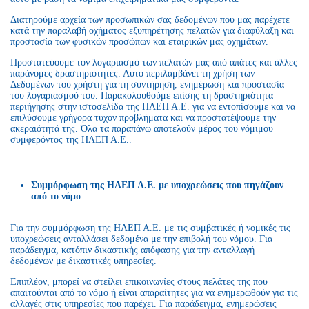
Διατηρούμε αρχεία των προσωπικών σας δεδομένων που μας παρέχετε
κατά την παραλαβή οχήματος εξυπηρέτησης πελατών για διαφύλαξη και
προστασία των φυσικών προσώπων και εταιρικών μας οχημάτων.
Προστατεύουμε τον λογαριασμό των πελατών μας από απάτες και άλλες
παράνομες δραστηριότητες. Αυτό περιλαμβάνει τη χρήση των
Δεδομένων του χρήστη για τη συντήρηση, ενημέρωση και προστασία
του λογαριασμού του. Παρακολουθούμε επίσης τη δραστηριότητα
περιήγησης στην ιστοσελίδα της ΗΛΕΠ Α.Ε. για να εντοπίσουμε και να
επιλύσουμε γρήγορα τυχόν προβλήματα και να προστατέψουμε την
ακεραιότητά της. Όλα τα παραπάνω αποτελούν μέρος του νόμιμου
συμφερόντος της ΗΛΕΠ Α.Ε..
Συμμόρφωση της ΗΛΕΠ Α.Ε. με υποχρεώσεις που πηγάζουν
από το νόμο
Για την συμμόρφωση της ΗΛΕΠ Α.Ε. με τις συμβατικές ή νομικές τις
υποχρεώσεις ανταλλάσει δεδομένα με την επιβολή του νόμου. Για
παράδειγμα, κατόπιν δικαστικής απόφασης για την ανταλλαγή
δεδομένων με δικαστικές υπηρεσίες.
Επιπλέον, μπορεί να στείλει επικοινωνίες στους πελάτες της που
απαιτούνται από το νόμο ή είναι απαραίτητες για να ενημερωθούν για τις
αλλαγές στις υπηρεσίες που παρέχει. Για παράδειγμα, ενημερώσεις