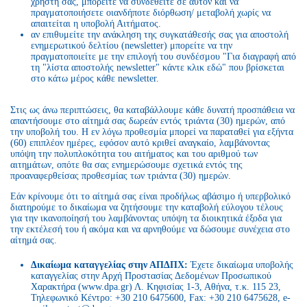
χρήστη σας, μπορείτε να συνδεθείτε σε αυτόν και να
πραγματοποιήσετε οιανδήποτε διόρθωση/ μεταβολή χωρίς να
απαιτείται η υποβολή Αιτήματος.
αν επιθυμείτε την ανάκληση της συγκατάθεσής σας για αποστολή
ενημερωτικού δελτίου (newsletter) μπορείτε να την
πραγματοποιείτε με την επιλογή του συνδέσμου "Για διαγραφή από
τη "λίστα αποστολής newsletter" κάντε κλικ εδώ" που βρίσκεται
στο κάτω μέρος κάθε newsletter.
Στις ως άνω περιπτώσεις, θα καταβάλλουμε κάθε δυνατή προσπάθεια να
απαντήσουμε στο αίτημά σας δωρεάν εντός τριάντα (30) ημερών, από
την υποβολή του. Η εν λόγω προθεσμία μπορεί να παραταθεί για εξήντα
(60) επιπλέον ημέρες, εφόσον αυτό κριθεί αναγκαίο, λαμβάνοντας
υπόψη την πολυπλοκότητα του αιτήματος και του αριθμού των
αιτημάτων, οπότε θα σας ενημερώσουμε σχετικά εντός της
προαναφερθείσας προθεσμίας των τριάντα (30) ημερών.
Εάν κρίνουμε ότι το αίτημά σας είναι προδήλως αβάσιμο ή υπερβολικό
διατηρούμε το δικαίωμα να ζητήσουμε την καταβολή εύλογου τέλους
για την ικανοποίησή του λαμβάνοντας υπόψη τα διοικητικά έξοδα για
την εκτέλεσή του ή ακόμα και να αρνηθούμε να δώσουμε συνέχεια στο
αίτημά σας.
Δικαίωμα καταγγελίας στην ΑΠΔΠΧ:
Έχετε δικαίωμα υποβολής
καταγγελίας στην Αρχή Προστασίας Δεδομένων Προσωπικού
Χαρακτήρα (www.dpa.gr) Λ. Κηφισίας 1-3, Αθήνα, τ.κ. 115 23,
Τηλεφωνικό Κέντρο: +30 210 6475600, Fax: +30 210 6475628, e-