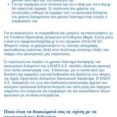
χρονικό διάστημα πριν την ανάκλησή της.
Για την περιήγηση στον ιστότοπό και στο e-shop μας www.ilep.gr
δεν απαιτείται εγγραφή. Σε περίπτωση που χρήστης της
ιστοσελίδας επιθυμεί να εγγραφεί τότε τα προσωπικά δεδομένα
του χρήστη διατηρούνται όσο χρονικό διάστημα είναι ενεργός ο
λογαριασμός του.
Για να ανακαλέσετε τη συγκατάθεσή σας μπορείτε να επικοινωνήσετε με
τον Υπεύθυνο Προστασίας Δεδομένων κα Ευθυμίου Μαρία- Ελένη μέσω
e-mail στο dataprotection@ilep.gr ή στο τηλέφωνο 210.62.04.337.
Μπορείτε επίσης να χρησιμοποιήσετε τις επιλογές απεγγραφής,
ακολουθώντας (κάνοντας click) στον αντίστοιχο σύνδεσμο (link), που
υπάρχει στις ηλεκτρονικές μας επικοινωνίες.
Σε περίπτωση που περάσει το χρονικό διάστημα διατήρησης των
προσωπικών δεδομένων σας η ΗΛΕΠ Α.Ε. αποδίδει ιδιαίτερη προσοχή
στον τρόπο καταστροφής τους. Ειδικότερα, για το σκοπό αυτό έχει
θεσπίσει και εφαρμόζει σχετική διαδικασία που βασίζεται στις οδηγίες
της Αρχής Προστασίας Δεδομένων Προσωπικού Χαρακτήρα. Η ΗΛΕΠ
Α.Ε. διασφαλίζει ότι η ως άνω διαδικασία καταστροφής αρχείων που
περιέχουν προσωπικά δεδομένα δεσμεύει και τρίτα μέρη που παρέχουν
υπηρεσίες στο όνομα και για λογαριασμό της και οποιωνδήποτε άλλων
προσώπων με τα οποία συνεργάζεται.
Ποια είναι τα δικαιώματά σας σε σχέση με τα
προσωπικά σας δεδομένα;