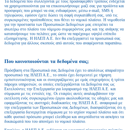
Τα δεδομένα που συλλέγονται με τους προαναφερθέν τρόπους ενδέχεται
να χρησιμοποιούνται για να επικοινωνήσουμε μαζί σας για προϊόντα και
προσφορές που μπορεί να σας ενδιαφέρουν, μέσω e-mail, SMS ή
τηλεφώνου, εφόσον έχετε δώσει τη σαφή συγκατάθεσή σας, υπό τις
συγκεκριμένες προϋποθέσεις που θέτει το νομικό πλαίσιο. Η νομοθεσία
για την προστασία των Προσωπικών Δεδομένων μας επιτρέπει τα
ανωτέρω στο πλαίσο του νόμιμου συμφερόντος μας και της ανάγκης να
κατανοήσουμε του πελάτες μας ώστε να παρέχουμε υψηλό επίπεδο
εξυπηρέτησης. Η ΗΛΕΠ Α.Ε. δεν θα επεξεργαστεί τα προσωπικά σας
δεδομένα για άλλους σκοπούς από αυτούς που αναφέρονται παραπάνω.
Που κοινοποιούνται τα δεδομένα σας;
Πρόσβαση στα Προσωπικά σας Δεδομένα έχει το απολύτως απαραίτητο
προσωπικό της ΗΛΕΠ Α.Ε., το οποίο έχει δεσμευτεί με τήρηση
εμπιστευτικότητας και οι συνεργαζόμενες με εμάς επιχειρήσεις ή τρίτοι
πάροχοι υπηρεσιών, οι οποίες επεξεργάζονται τα Δεδομένα σας ως
Εκτελούντες την Επεξεργασία για λογαριασμό της ΗΛΕΠ Α.Ε. και
σύμφωνα με τις εντολές της. Οι εταιρίες αυτές αναλαμβάνουν την
εκτέλεση ενός συγκεκριμένου έργου ακολουθώντας τις οδηγίες μας και
εφαρμόζοντας τις αυστηρές διαδικασίες της ΗΛΕΠ Α.Ε. αναφορικά με
την επεξεργασία των Προσωπικών σας Δεδομένων, διασφαλίζοντας ότι η
επεξεργασία διενεργείται σύμφωνα με το ισχύον νομικό πλαίσιο και ότι
κάθε φυσικό πρόσωπο μπορεί ελεύθερα και ανεμπόδιστα να ασκήσει τα
δικαιώματά που του απονέμει το νομικό πλαίσιο.