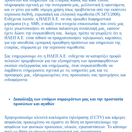
προϊόντων και υπηρεσιών της εταιρίας καθώς και κάθε είδους
πληροφορία σχετική με την συνεργασία μας, μελλοντική ή υφιστάμενη
και εν γένει για κάθε νόμιμη χρήση όπως προβλέπεται από την εκάστοτε
ισχύουσα διεθνή, ευρωπαϊκή και ελληνική νομοθεσία (Ν.3471/2006).
Ενδέχεται λοιπόν, η ΗΛΕΠ Α.Ε. να σας προωθεί διαφημιστικά
μηνύματα (π.χ. SMS, e-mail) στα στοιχεία επικοινωνίας που εσείς μας
έχετε γνωστοποιήσει σε κάποια παλαιότερη συναλλαγή μας, εφόσον
έχετε δώσει την συγκατάθεσή σας. Ακόμα, πρέπει να γνωρίζετε ότι η
ΗΛΕΠ Α.Ε. είναι πιθανό να πραγματοποιήσει τηλεφωνικές καμπάνιες
για την απευθείας εμπορική προώθηση προϊόντων και υπηρεσιών της
εταιρίας, σύμφωνα με την ισχύουσα νομοθεσία.
Σας ενημερώνουμε ότι η ΗΛΕΠ Α.Ε. ενδέχεται να καταρτίζει προφίλ
πελατών/ προμηθευτών για την εξυπηρέτηση των προαναφερθέντων
σκοπών επεξεργασίας και ενημέρωσης, όταν συγκατατίθεσθε να
λαμβάνετε ενημερώσεις σχετικά με τις υπηρεσίες μας και τις
προσφορές μας, εξατομικευμένες στις προσωπικές σας προτιμήσεις και
ενδιαφέροντα.
Διαφύλαξη των εννόμων συμφερόντων μας και την προστασία
προσώπων και αγαθών
Χρησιμοποιούμε κλειστά κυκλώματα τηλεόρασης (CCTV) και κάμερες
ασφαλείας προκειμένου να είμαστε σε θέση να προστατεύουμε την
ασφάλεια των φυσικών προσώπων, υλικών, εγκαταστάσεων. Το κάνουμε
αυτό με βάση τα νόμιμα επιχειρηματικά μας συμφέροντα.