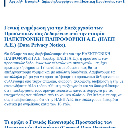
Αρχική
Εταιρία
Δήλωση Απορρήτου και Πολιτική Προστασίας των Π
Γενική ενημέρωση για την Επεξεργασία των
Προσωπικών σας Δεδομένων από την εταιρία
ΗΛΕΚΤΡΟΝΙΚΗ ΠΛΗΡΟΦΟΡΙΚΗ Α.Ε. (ΗΛΕΠ
Α.Ε.) (Data Privacy Notice).
Θα θέλαμε να σας διαβεβαιώσουμε ότι για την ΗΛΕΚΤΡΟΝΙΚΗ
ΠΛΗΡΟΦΟΡΙΚΗ Α.Ε. (εφεξής ΗΛΕΠ Α.Ε.), η προστασία των
προσωπικών δεδομένων των πελατών και συνεργατών μας έχει
πρωταρχική σημασία. Γι’ αυτό δεσμευόμαστε πως θα τα
επεξεργαστούμε νόμιμα και με απόλυτη διαφάνεια. Λαμβάνουμε τα
κατάλληλα μέτρα για να προστατέψουμε τα προσωπικά δεδομένα που
συλλέγουμε από τυχόν απώλεια, διαρροή, αλλοίωση, διαβίβαση ή την με
οποιονδήποτε άλλο τρόπο αθέμιτη επεξεργασία και να διασφαλίσουμε
ότι η επεξεργασία τους πραγματοποιείται πάντοτε σύμφωνα με τις
υποχρεώσεις που τίθενται από το νομικό πλαίσιο. Θα θέλαμε επίσης να
σας διαβεβαιώσουμε ότι στην ΗΛΕΠ Α.Ε. δεν συλλέγουμε δεδομένα
σχετικά με ανηλίκους κάτω των 16 ετών.
Τι ορίζει ο Γενικός Κανονισμός Προστασίας των
Προσωπικών Δεδομένων (General Data Protection