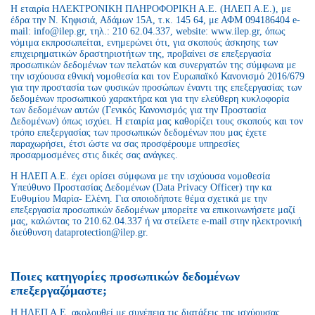
Η εταιρία ΗΛΕΚΤΡΟΝΙΚΗ ΠΛΗΡΟΦΟΡΙΚΗ Α.Ε. (ΗΛΕΠ Α.Ε.), με
έδρα την Ν. Κηφισιά, Αδάμων 15Α, τ.κ. 145 64, με ΑΦΜ 094186404 e-
mail: info@ilep.gr, τηλ.: 210 62.04.337, website: www.ilep.gr, όπως
νόμιμα εκπροσωπείται, ενημερώνει ότι, για σκοπούς άσκησης των
επιχειρηματικών δραστηριοτήτων της, προβαίνει σε επεξεργασία
προσωπικών δεδομένων των πελατών και συνεργατών της σύμφωνα με
την ισχύουσα εθνική νομοθεσία και τον Ευρωπαϊκό Κανονισμό 2016/679
για την προστασία των φυσικών προσώπων έναντι της επεξεργασίας των
δεδομένων προσωπικού χαρακτήρα και για την ελεύθερη κυκλοφορία
των δεδομένων αυτών (Γενικός Κανονισμός για την Προστασία
Δεδομένων) όπως ισχύει. Η εταιρία μας καθορίζει τους σκοπούς και τον
τρόπο επεξεργασίας των προσωπικών δεδομένων που μας έχετε
παραχωρήσει, έτσι ώστε να σας προσφέρουμε υπηρεσίες
προσαρμοσμένες στις δικές σας ανάγκες.
Η ΗΛΕΠ Α.Ε. έχει ορίσει σύμφωνα με την ισχύουσα νομοθεσία
Υπεύθυνο Προστασίας Δεδομένων (Data Privacy Officer) την κα
Ευθυμίου Μαρία- Ελένη. Για οποιοδήποτε θέμα σχετικά με την
επεξεργασία προσωπικών δεδομένων μπορείτε να επικοινωνήσετε μαζί
μας, καλώντας το 210.62.04.337 ή να στείλετε e-mail στην ηλεκτρονική
διεύθυνση dataprotection@ilep.gr.
Ποιες κατηγορίες προσωπικών δεδομένων
επεξεργαζόμαστε;
Η ΗΛΕΠ Α.Ε. ακολουθεί με συνέπεια τις διατάξεις της ισχύουσας