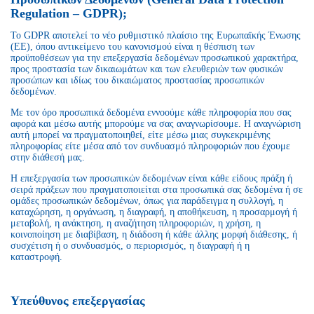
Regulation – GDPR);
Το GDPR αποτελεί το νέο ρυθμιστικό πλαίσιο της Ευρωπαϊκής Ένωσης
(ΕΕ), όπου αντικείμενο του κανονισμού είναι η θέσπιση των
προϋποθέσεων για την επεξεργασία δεδομένων προσωπικού χαρακτήρα,
προς προστασία των δικαιωμάτων και των ελευθεριών των φυσικών
προσώπων και ιδίως του δικαιώματος προστασίας προσωπικών
δεδομένων.
Με τον όρο προσωπικά δεδομένα εννοούμε κάθε πληροφορία που σας
αφορά και μέσω αυτής μπορούμε να σας αναγνωρίσουμε. Η αναγνώριση
αυτή μπορεί να πραγματοποιηθεί, είτε μέσω μιας συγκεκριμένης
πληροφορίας είτε μέσα από τον συνδυασμό πληροφοριών που έχουμε
στην διάθεσή μας.
Η επεξεργασία των προσωπικών δεδομένων είναι κάθε είδους πράξη ή
σειρά πράξεων που πραγματοποιείται στα προσωπικά σας δεδομένα ή σε
ομάδες προσωπικών δεδομένων, όπως για παράδειγμα η συλλογή, η
καταχώρηση, η οργάνωση, η διαγραφή, η αποθήκευση, η προσαρμογή ή
μεταβολή, η ανάκτηση, η αναζήτηση πληροφοριών, η χρήση, η
κοινοποίηση με διαβίβαση, η διάδοση ή κάθε άλλης μορφή διάθεσης, ή
συσχέτιση ή ο συνδυασμός, ο περιορισμός, η διαγραφή ή η
καταστροφή.
Υπεύθυνος επεξεργασίας