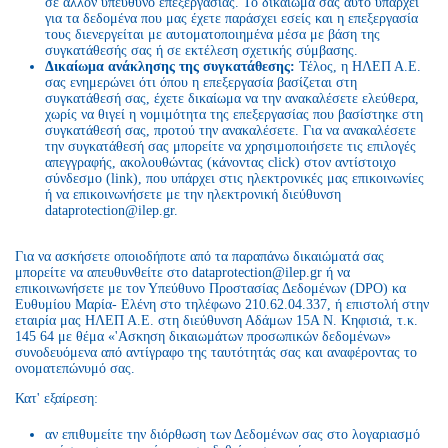
σε άλλον υπεύθυνο επεξεργασίας. Το δικαίωμα σας αυτό υπάρχει
για τα δεδομένα που μας έχετε παράσχει εσείς και η επεξεργασία
τους διενεργείται με αυτοματοποιημένα μέσα με βάση της
συγκατάθεσής σας ή σε εκτέλεση σχετικής σύμβασης.
Δικαίωμα ανάκλησης της συγκατάθεσης:
Τέλος, η ΗΛΕΠ Α.Ε.
σας ενημερώνει ότι όπου η επεξεργασία βασίζεται στη
συγκατάθεσή σας, έχετε δικαίωμα να την ανακαλέσετε ελεύθερα,
χωρίς να θιγεί η νομιμότητα της επεξεργασίας που βασίστηκε στη
συγκατάθεσή σας, προτού την ανακαλέσετε. Για να ανακαλέσετε
την συγκατάθεσή σας μπορείτε να χρησιμοποιήσετε τις επιλογές
απεγγραφής, ακολουθώντας (κάνοντας click) στον αντίστοιχο
σύνδεσμο (link), που υπάρχει στις ηλεκτρονικές μας επικοινωνίες
ή να επικοινωνήσετε με την ηλεκτρονική διεύθυνση
dataprotection@ilep.gr.
Για να ασκήσετε οποιοδήποτε από τα παραπάνω δικαιώματά σας
μπορείτε να απευθυνθείτε στο dataprotection@ilep.gr ή να
επικοινωνήσετε με τον Υπεύθυνο Προστασίας Δεδομένων (DPO) κα
Ευθυμίου Μαρία- Ελένη στο τηλέφωνο 210.62.04.337, ή επιστολή στην
εταιρία μας ΗΛΕΠ Α.Ε. στη διεύθυνση Αδάμων 15Α Ν. Κηφισιά, τ.κ.
145 64 με θέμα «'Aσκηση δικαιωμάτων προσωπικών δεδομένων»
συνοδευόμενα από αντίγραφο της ταυτότητάς σας και αναφέροντας το
ονοματεπώνυμό σας.
Κατ' εξαίρεση:
αν επιθυμείτε την διόρθωση των Δεδομένων σας στο λογαριασμό