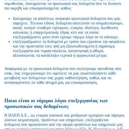
νομοθεσίας, διατηρώντας τα προσωπικά σας δεδομένα όσο το δυνατόν
πιο ακριβή και επικαιροποιημένα, καθώς:
διατηρούμε τα απολύτως αναγκαία προσωπικά δεδομένα που μας
παρέχετε. Τέτοιου είδους δεδομένα αποτελούν το ονοματεπώνυμο,
email, κινητό/ σταθερό τηλέφωνο, εταιρία, ιδιότητα, διεύθυνση
κατοικίας ή επαγγελματικής έδρας κλπ και τα οποία
επεξεργαζόμαστε μόνο όταν έχουμε νόμιμο λόγο να το κάνουμε.
επεξεργαζόμαστε τα δεδομένα με τρόπο που εγγυάται την ασφάλεια
και την προστασία τους από μη εξουσιοδοτημένη ή παράνομη
επεξεργασία και τυχαία απώλεια, καταστροφή ή φθορά,
αξιοποιώντας τα κατάλληλα τεχνικά ή οργανωτικά μέτρα.
Αναφορικά με τα προσωπικά δεδομένα που συλλέγουμε απευθείας από
εσάς, σας ενημερώνουμε ότι οφείλετε να μας γνωστοποιήσετε κάθε
μεταβολή των δεδομένων σας χωρίς καθυστέρηση, καθώς και να
ανταποκρίνεστε σε κάθε αίτημά μας για επικαιροποίηση.
Ποιοι είναι οι νόμιμοι λόγοι επεξεργασίας των
προσωπικών σας δεδομένων;
Η ΗΛΕΠ Α.Ε., ως εταιρία λιανικού και χονδρικού εμπορίου και πάροχος
λύσεων κλιματισμού, προϊόντων και υπηρεσιών, επεξεργάζεται
δεδομένα που προκύπτουν από την αγορά προϊόντων και υπηρεσιών μας