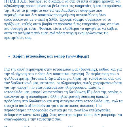
Η ΗΛΕΠ Α.Ε. διατηρεί το δικαίωμα να σας στείλει αίτημα έρευνας και
αξιολόγησης προκειμένου να βελτιώσει τις υπηρεσίες ή και τα προϊόντα
της. Αυτά τα μηνύματα δεν θα περιλαμβάνουν διαφημιστικό
περιεχόμενο και δεν απαιτούν προηγούμενη συγκατάθεση όταν
αποστέλλονται με e-mail ή SMS. Έχουμε νόμιμο συμφέρον να το
πράξουμε, καθώς αυτό βοηθά τα προϊόντα ή τις υπηρεσίες μας να είναι
πιο συναφή με εσάς. Φυσικά, είστε ελεύθεροι να αρνηθείτε να λάβετε
αυτά τα αιτήματα από εμάς ανά πάσα στιγμή ενημερώνοντας τις
προτιμήσεις σας.
Χρήση ιστοσελίδας και e-shop (www.ilep.gr)
Για την απλή περιήγηση στην ιστοσελίδα μας (browsing), καθώς και για
την πλοήγηση στο e-shop δεν απαιτείται εγγραφή. Σε περίπτωση που ο
φυλλομετρητής (browser), ζητά άδεια για λήψη της τοποθεσίας σας από
τον διαδυκτυακό μας ιστότοπο, οι πληροφορίες αυτές χρησιμοποιούνται
για την παροχή πιο εξατομικευμένων πληροφοριών. Επίσης, η
ιστοσελίδα μας μπορεί να εντοπίσει τη διεύθυνση IP μέσω της οποίας ο
υπολογιστής ή οποιαδήποτε άλλη ηλεκτρονική συσκευή αποκτά
πρόσβαση στο διαδύκτυο και στη συνέχεια στην ιστοσελίδα μας, ενώ τα
στοιχεία αυτά αξιοποιούνται για στατιστικούς σκοπούς. Για
περισσότερες πληροφορίες σχετικά με τις ανωτέρω επεξεργασίες
δεδομένων κάντε κλικ
εδώ
. Στις ανωτέρω περιπτώσεις δεν μπορούμε να
αναγνωρίσουμε την ταυτότητά σας.