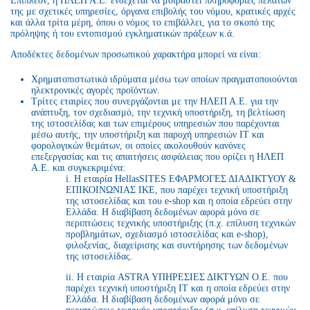
Επιπλέον, η ΗΛΕΠ Α.Ε. ενδέχεται να μοιραστεί πληροφορίες πελατών
της με σχετικές υπηρεσίες, όργανα επιβολής του νόμου, κρατικές αρχές
και άλλα τρίτα μέρη, όπου ο νόμος το επιβάλλει, για το σκοπό της
πρόληψης ή του εντοπισμού εγκληματικών πράξεων κ.ά.
Αποδέκτες δεδομένων προσωπικού χαρακτήρα μπορεί να είναι:
Χρηματοπιστωτικά ιδρύματα μέσω των οποίων πραγματοποιούνται
ηλεκτρονικές αγορές προϊόντων.
Τρίτες εταιρίες που συνεργάζονται με την ΗΛΕΠ Α.Ε. για την
ανάπτυξη, τον σχεδιασμό, την τεχνική υποστήριξη, τη βελτίωση
της ιστοσελίδας και των επιμέρους υπηρεσιών που παρέχονται
μέσω αυτής, την υποστήριξη και παροχή υπηρεσιών ΙΤ και
φορολογικών θεμάτων, οι οποίες ακολουθούν κανόνες
επεξεργασίας και τις απαιτήσεις ασφάλειας που ορίζει η ΗΛΕΠ
Α.Ε. και συγκεκριμένα:
i. Η εταιρία HellasSITES ΕΦΑΡΜΟΓΕΣ ΔΙΑΔΙΚΤΥΟΥ &
ΕΠΙΚΟΙΝΩΝΙΑΣ ΙΚΕ, που παρέχει τεχνική υποστήριξη
της ιστοσελίδας και του e-shop και η οποία εδρεύει στην
Ελλάδα. Η διαβίβαση δεδομένων αφορά μόνο σε
περιπτώσεις τεχνικής υποστήριξης (π.χ. επίλυση τεχνικών
προβλημάτων, σχεδιασμό ιστοσελίδας και e-shop),
φιλοξενίας, διαχείρισης και συντήρησης των δεδομένων
της ιστοσελίδας.
ii. Η εταιρία ASTRA ΥΠΗΡΕΣΙΕΣ ΔΙΚΤΥΩΝ Ο.Ε. που
παρέχει τεχνική υποστήριξη ΙΤ και η οποία εδρεύει στην
Ελλάδα. Η διαβίβαση δεδομένων αφορά μόνο σε