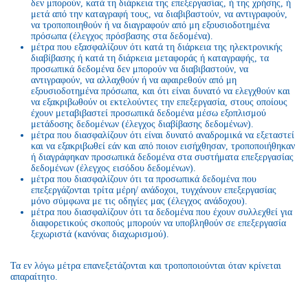
δεν μπορούν, κατά τη διάρκεια της επεξεργασίας, ή της χρήσης, ή
μετά από την καταγραφή τους, να διαβιβαστούν, να αντιγραφούν,
να τροποποιηθούν ή να διαγραφούν από μη εξουσιοδοτημένα
πρόσωπα (έλεγχος πρόσβασης στα δεδομένα).
μέτρα που εξασφαλίζουν ότι κατά τη διάρκεια της ηλεκτρονικής
διαβίβασης ή κατά τη διάρκεια μεταφοράς ή καταγραφής, τα
προσωπικά δεδομένα δεν μπορούν να διαβιβαστούν, να
αντιγραφούν, να αλλαχθούν ή να αφαιρεθούν από μη
εξουσιοδοτημένα πρόσωπα, και ότι είναι δυνατό να ελεγχθούν και
να εξακριβωθούν οι εκτελούντες την επεξεργασία, στους οποίους
έχουν μεταβιβαστεί προσωπικά δεδομένα μέσω εξοπλισμού
μετάδοσης δεδομένων (έλεγχος διαβίβασης δεδομένων).
μέτρα που διασφαλίζουν ότι είναι δυνατό αναδρομικά να εξεταστεί
και να εξακριβωθεί εάν και από ποιον εισήχθησαν, τροποποιήθηκαν
ή διαγράφηκαν προσωπικά δεδομένα στα συστήματα επεξεργασίας
δεδομένων (έλεγχος εισόδου δεδομένων).
μέτρα που διασφαλίζουν ότι τα προσωπικά δεδομένα που
επεξεργάζονται τρίτα μέρη/ ανάδοχοι, τυγχάνουν επεξεργασίας
μόνο σύμφωνα με τις οδηγίες μας (έλεγχος ανάδοχου).
μέτρα που διασφαλίζουν ότι τα δεδομένα που έχουν συλλεχθεί για
διαφορετικούς σκοπούς μπορούν να υποβληθούν σε επεξεργασία
ξεχωριστά (κανόνας διαχωρισμού).
Τα εν λόγω μέτρα επανεξετάζονται και τροποποιούνται όταν κρίνεται
απαραίτητο.