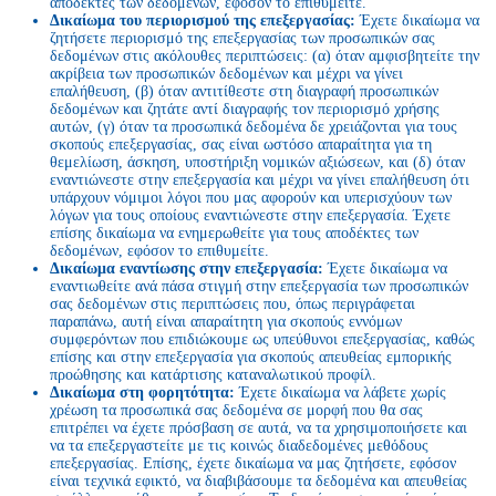
αποδέκτες των δεδομένων, εφόσον το επιθυμείτε.
Δικαίωμα του περιορισμού της επεξεργασίας:
Έχετε δικαίωμα να
ζητήσετε περιορισμό της επεξεργασίας των προσωπικών σας
δεδομένων στις ακόλουθες περιπτώσεις: (α) όταν αμφισβητείτε την
ακρίβεια των προσωπικών δεδομένων και μέχρι να γίνει
επαλήθευση, (β) όταν αντιτίθεστε στη διαγραφή προσωπικών
δεδομένων και ζητάτε αντί διαγραφής τον περιορισμό χρήσης
αυτών, (γ) όταν τα προσωπικά δεδομένα δε χρειάζονται για τους
σκοπούς επεξεργασίας, σας είναι ωστόσο απαραίτητα για τη
θεμελίωση, άσκηση, υποστήριξη νομικών αξιώσεων, και (δ) όταν
εναντιώνεστε στην επεξεργασία και μέχρι να γίνει επαλήθευση ότι
υπάρχουν νόμιμοι λόγοι που μας αφορούν και υπερισχύουν των
λόγων για τους οποίους εναντιώνεστε στην επεξεργασία. Έχετε
επίσης δικαίωμα να ενημερωθείτε για τους αποδέκτες των
δεδομένων, εφόσον το επιθυμείτε.
Δικαίωμα εναντίωσης στην επεξεργασία:
Έχετε δικαίωμα να
εναντιωθείτε ανά πάσα στιγμή στην επεξεργασία των προσωπικών
σας δεδομένων στις περιπτώσεις που, όπως περιγράφεται
παραπάνω, αυτή είναι απαραίτητη για σκοπούς εννόμων
συμφερόντων που επιδιώκουμε ως υπεύθυνοι επεξεργασίας, καθώς
επίσης και στην επεξεργασία για σκοπούς απευθείας εμπορικής
προώθησης και κατάρτισης καταναλωτικού προφίλ.
Δικαίωμα στη φορητότητα:
Έχετε δικαίωμα να λάβετε χωρίς
χρέωση τα προσωπικά σας δεδομένα σε μορφή που θα σας
επιτρέπει να έχετε πρόσβαση σε αυτά, να τα χρησιμοποιήσετε και
να τα επεξεργαστείτε με τις κοινώς διαδεδομένες μεθόδους
επεξεργασίας. Επίσης, έχετε δικαίωμα να μας ζητήσετε, εφόσον
είναι τεχνικά εφικτό, να διαβιβάσουμε τα δεδομένα και απευθείας