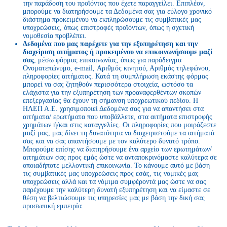
την παράδοση του προϊόντος που έχετε παραγγείλει. Επιπλέον,
μπορούμε να διατηρήσουμε τα Δεδομένα σας για εύλογο χρονικό
διάστημα προκειμένου να εκπληρώσουμε τις συμβατικές μας
υποχρεώσεις, όπως επιστροφές προϊόντων, όπως η σχετική
νομοθεσία προβλέπει.
Δεδομένα που μας παρέχετε για την εξυπηρέτηση και την
διαχείριση αιτήματος ή προκειμένου να επικοινωνήσουμε μαζί
σας
, μέσω φόρμας επικοινωνίας, όπως για παράδειγμα
Ονοματεπώνυμο, e-mail, Αριθμός κινητού, Αριθμός τηλεφώνου,
πληροφορίες αιτήματος. Κατά τη συμπλήρωση εκάστης φόρμας
μπορεί να σας ζητηθούν περισσότερα στοιχεία, ωστόσο τα
ελάχιστα για την εξυπηρέτηση των προαναφερθέντων σκοπών
επεξεργασίας θα έχουν τη σήμανση υποχρεωτικού πεδίου. Η
ΗΛΕΠ Α.Ε. χρησιμοποιεί Δεδομένα σας για να απαντήσει στα
αιτήματα/ ερωτήματα που υποβάλλετε, στα αιτήματα επιστροφής
χρημάτων ή/και στις καταγγελίες. Οι πληροφορίες που μοιράζεστε
μαζί μας, μας δίνει τη δυνατότητα να διαχειριστούμε τα αιτήματά
σας και να σας απαντήσουμε με τον καλύτερο δυνατό τρόπο.
Μπορούμε επίσης να διατηρήσουμε ένα αρχείο των ερωτημάτων/
αιτημάτων σας προς εμάς ώστε να ανταποκρινόμαστε καλύτερα σε
οποιαδήποτε μελλοντική επικοινωνία. Το κάνουμε αυτό με βάση
τις συμβατικές μας υποχρεώσεις προς εσάς, τις νομικές μας
υποχρεώσεις αλλά και τα νόμιμα συμφέροντά μας ώστε να σας
παρέχουμε την καλύτερη δυνατή εξυπηρέτηση και να είμαστε σε
θέση να βελτιώσουμε τις υπηρεσίες μας με βάση την δική σας
προσωπική εμπειρία.