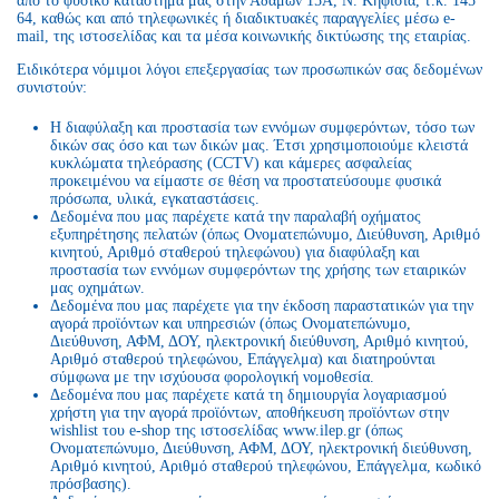
από το φυσικό κατάστημά μας στην Αδάμων 15Α, Ν. Κηφισιά, τ.κ. 145
64, καθώς και από τηλεφωνικές ή διαδικτυακές παραγγελίες μέσω e-
mail, της ιστοσελίδας και τα μέσα κοινωνικής δικτύωσης της εταιρίας.
Ειδικότερα νόμιμοι λόγοι επεξεργασίας των προσωπικών σας δεδομένων
συνιστούν:
Η διαφύλαξη και προστασία των εννόμων συμφερόντων, τόσο των
δικών σας όσο και των δικών μας. Έτσι χρησιμοποιούμε κλειστά
κυκλώματα τηλεόρασης (CCTV) και κάμερες ασφαλείας
προκειμένου να είμαστε σε θέση να προστατεύσουμε φυσικά
πρόσωπα, υλικά, εγκαταστάσεις.
Δεδομένα που μας παρέχετε κατά την παραλαβή οχήματος
εξυπηρέτησης πελατών (όπως Ονοματεπώνυμο, Διεύθυνση, Αριθμό
κινητού, Αριθμό σταθερού τηλεφώνου) για διαφύλαξη και
προστασία των εννόμων συμφερόντων της χρήσης των εταιρικών
μας οχημάτων.
Δεδομένα που μας παρέχετε για την έκδοση παραστατικών για την
αγορά προϊόντων και υπηρεσιών (όπως Ονοματεπώνυμο,
Διεύθυνση, ΑΦΜ, ΔΟΥ, ηλεκτρονική διεύθυνση, Αριθμό κινητού,
Αριθμό σταθερού τηλεφώνου, Επάγγελμα) και διατηρούνται
σύμφωνα με την ισχύουσα φορολογική νομοθεσία.
Δεδομένα που μας παρέχετε κατά τη δημιουργία λογαριασμού
χρήστη για την αγορά προϊόντων, αποθήκευση προϊόντων στην
wishlist του e-shop της ιστοσελίδας www.ilep.gr (όπως
Ονοματεπώνυμο, Διεύθυνση, ΑΦΜ, ΔΟΥ, ηλεκτρονική διεύθυνση,
Αριθμό κινητού, Αριθμό σταθερού τηλεφώνου, Επάγγελμα, κωδικό
πρόσβασης).