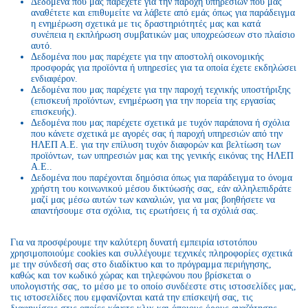
Δεδομένα που μας παρέχετε για την παροχή υπηρεσιών που μας
αναθέτετε και επιθυμείτε να λάβετε από εμάς όπως για παράδειγμα
η ενημέρωση σχετικά με τις δραστηριότητές μας και κατά
συνέπεια η εκπλήρωση συμβατικών μας υποχρεώσεων στο πλαίσιο
αυτό.
Δεδομένα που μας παρέχετε για την αποστολή οικονομικής
προσφοράς για προϊόντα ή υπηρεσίες για τα οποία έχετε εκδηλώσει
ενδιαφέρον.
Δεδομένα που μας παρέχετε για την παροχή τεχνικής υποστήριξης
(επισκευή προϊόντων, ενημέρωση για την πορεία της εργασίας
επισκευής).
Δεδομένα που μας παρέχετε σχετικά με τυχόν παράπονα ή σχόλια
που κάνετε σχετικά με αγορές σας ή παροχή υπηρεσιών από την
ΗΛΕΠ Α.Ε. για την επίλυση τυχόν διαφορών και βελτίωση των
προϊόντων, των υπηρεσιών μας και της γενικής εικόνας της ΗΛΕΠ
Α.Ε..
Δεδομένα που παρέχονται δημόσια όπως για παράδειγμα το όνομα
χρήστη του κοινωνικού μέσου δικτύωσής σας, εάν αλληλεπιδράτε
μαζί μας μέσω αυτών των καναλιών, για να μας βοηθήσετε να
απαντήσουμε στα σχόλια, τις ερωτήσεις ή τα σχόλιά σας.
Για να προσφέρουμε την καλύτερη δυνατή εμπειρία ιστοτόπου
χρησιμοποιούμε cookies και συλλέγουμε τεχνικές πληροφορίες σχετικά
με την σύνδεσή σας στο διαδίκτυο και το πρόγραμμα περιήγησης,
καθώς και τον κωδικό χώρας και τηλεφώνου που βρίσκεται ο
υπολογιστής σας, το μέσο με το οποίο συνδέεστε στις ιστοσελίδες μας,
τις ιστοσελίδες που εμφανίζονται κατά την επίσκεψή σας, τις