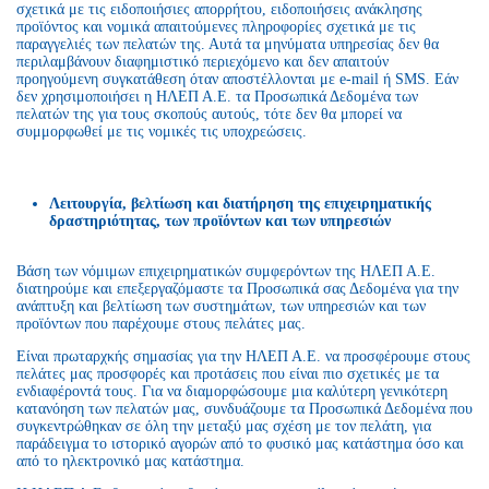
σχετικά με τις ειδοποιήσιες απορρήτου, ειδοποιήσεις ανάκλησης
προϊόντος και νομικά απαιτούμενες πληροφορίες σχετικά με τις
παραγγελιές των πελατών της. Αυτά τα μηνύματα υπηρεσίας δεν θα
περιλαμβάνουν διαφημιστικό περιεχόμενο και δεν απαιτούν
προηγούμενη συγκατάθεση όταν αποστέλλονται με e-mail ή SMS. Εάν
δεν χρησιμοποιήσει η ΗΛΕΠ Α.Ε. τα Προσωπικά Δεδομένα των
πελατών της για τους σκοπούς αυτούς, τότε δεν θα μπορεί να
συμμορφωθεί με τις νομικές τις υποχρεώσεις.
Λειτουργία, βελτίωση και διατήρηση της επιχειρηματικής
δραστηριότητας, των προϊόντων και των υπηρεσιών
Βάση των νόμιμων επιχειρηματικών συμφερόντων της ΗΛΕΠ Α.Ε.
διατηρούμε και επεξεργαζόμαστε τα Προσωπικά σας Δεδομένα για την
ανάπτυξη και βελτίωση των συστημάτων, των υπηρεσιών και των
προϊόντων που παρέχουμε στους πελάτες μας.
Είναι πρωταρχκής σημασίας για την ΗΛΕΠ Α.Ε. να προσφέρουμε στους
πελάτες μας προσφορές και προτάσεις που είναι πιο σχετικές με τα
ενδιαφέροντά τους. Για να διαμορφώσουμε μια καλύτερη γενικότερη
κατανόηση των πελατών μας, συνδυάζουμε τα Προσωπικά Δεδομένα που
συγκεντρώθηκαν σε όλη την μεταξύ μας σχέση με τον πελάτη, για
παράδειγμα το ιστορικό αγορών από το φυσικό μας κατάστημα όσο και
από το ηλεκτρονικό μας κατάστημα.