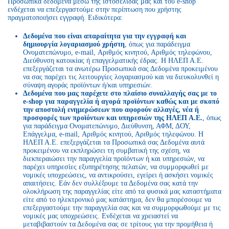
Προσωπικά δεδομένα μέσω της ιστοσελίδας μας και του e-shop
ενδέχεται να επεξεργαστούμε στην περίπτωση που χρήστης
πραγματοποιήσει εγγραφή. Ειδικότερα:
Δεδομένα που είναι απαραίτητα για την εγγραφή και
δημιουργία λογαριασμού χρήστη
, όπως για παράδειγμα
Ονοματεπώνυμο, e-mail, Αριθμός κινητού, Αριθμός τηλεφώνου,
Διεύθυνση κατοικίας ή επαγγελματικής έδρας. Η ΗΛΕΠ Α.Ε.
επεξεργάζεται τα ανωτέρω Προσωπικά σας Δεδομένα προκειμένου
να σας παρέχει τις λειτουργίες λογαριασμού και να διευκολυνθεί η
σύναψη αγοράς προϊόντων ή/και υπηρεσιών.
Δεδομένα που μας παρέχετε στο πλαίσιο συναλλαγής σας με το
e-shop για παραγγελία ή αγορά προϊόντων καθώς και με σκοπό
την αποστολή ενημερώσεων που αφορούν αλλαγές, νέα ή
προσφορές των προϊόντων και υπηρεσιών της ΗΛΕΠ Α.Ε.
, όπως
για παράδειγμα Ονοματεπώνυμο, Διεύθυνση, ΑΦΜ, ΔΟΥ,
Επάγγελμα, e-mail, Αριθμός κινητού, Αριθμός τηλεφώνου. Η
ΗΛΕΠ Α.Ε. επεξεργάζεται τα Προσωπικά σας Δεδομένα αυτά
προκειμένου να εκπληρώσει τη συμβατική της σχέση, να
διεκπεραιώσει την παραγγελία προϊόντων ή και υπηρεσιών, να
παρέχει υπηρεσίες εξυπηρέτησης πελατών, να συμμορφωθεί με
νομικές υποχρεώσεις, να αντικρούσει, εγείρει ή ασκήσει νομικές
απαιτήσεις. Εάν δεν συλλέξουμε τα Δεδομένα σας κατά την
ολοκλήρωση της παραγγελίας είτε από τα φυσικά μας καταστήματα
είτε από το ηλεκτρονικό μας κατάστημα, δεν θα μπορέσουμε να
επεξεργαστούμε την παραγγελία σας και να συμμορφωθούμε με τις
νομικές μας υποχρεώσεις. Ενδέχεται να χρειαστεί να
μεταβιβαστούν τα Δεδομένα σας σε τρίτους για την προμήθεια ή