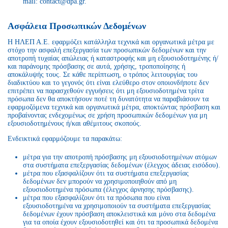
mail: contact@dpa.gr.
Ασφάλεια Προσωπικών Δεδομένων
Η ΗΛΕΠ Α.Ε. εφαρμόζει κατάλληλα τεχνικά και οργανωτικά μέτρα με
στόχο την ασφαλή επεξεργασία των προσωπικών δεδομένων και την
αποτροπή τυχαίας απώλειας ή καταστροφής και μη εξουσιοδοτημένης ή/
και παράνομης πρόσβασης σε αυτά, χρήσης, τροποποίησης ή
αποκάλυψής τους. Σε κάθε περίπτωση, ο τρόπος λειτουργίας του
διαδικτύου και το γεγονός ότι είναι ελεύθερο στον οποιονδήποτε δεν
επιτρέπει να παρασχεθούν εγγυήσεις ότι μη εξουσιοδοτημένα τρίτα
πρόσωπα δεν θα αποκτήσουν ποτέ τη δυνατότητα να παραβιάσουν τα
εφαρμοζόμενα τεχνικά και οργανωτικά μέτρα, αποκτώντας πρόσβαση και
προβαίνοντας ενδεχομένως σε χρήση προσωπικών δεδομένων για μη
εξουσιοδοτημένους ή/και αθέμιτους σκοπούς.
Ενδεικτικά εφαρμόζουμε τα παρακάτω:
μέτρα για την αποτροπή πρόσβασης μη εξουσιοδοτημένων ατόμων
στα συστήματα επεξεργασίας δεδομένων (έλεγχος άδειας εισόδου).
μέτρα που εξασφαλίζουν ότι τα συστήματα επεξεργασίας
δεδομένων δεν μπορούν να χρησιμοποιηθούν από μη
εξουσιοδοτημένα πρόσωπα (έλεγχος άρνησης πρόσβασης).
μέτρα που εξασφαλίζουν ότι τα πρόσωπα που είναι
εξουσιοδοτημένα να χρησιμοποιούν τα συστήματα επεξεργασίας
δεδομένων έχουν πρόσβαση αποκλειστικά και μόνο στα δεδομένα
για τα οποία έχουν εξουσιοδοτηθεί και ότι τα προσωπικά δεδομένα