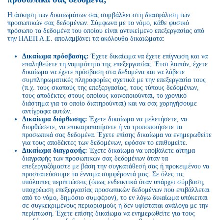
Η άσκηση των δικαιωμάτων σας συμβάλλει στη διασφάλιση των
προσωπικών σας δεδομένων. Σύμφωνα με το νόμο, κάθε φυσικό
πρόσωπο τα δεδομένα του οποίου είναι αντικείμενο επεξεργασίας από
την ΗΛΕΠ Α.Ε. απολαμβάνει τα ακόλουθα δικαιώματα:
Δικαίωμα πρόσβασης:
Έχετε δικαίωμα να έχετε επίγνωση και να
επαληθεύετε τη νομιμότητα της επεξεργασίας. Έτσι λοιπόν, έχετε
δικαίωμα να έχετε πρόσβαση στα δεδομένα και να λάβετε
συμπληρωματικές πληροφορίες σχετικά με την επεξεργασία τους
(π.χ. τους σκοπούς της επεξεργασίας, τους τύπους δεδομένων,
τους αποδέκτες στους οποίους κοινοποιούνται, το χρονικό
διάστημα για το οποίο διατηρούνται) και να σας χορηγήσουμε
αντίγραφα αυτών.
Δικαίωμα διόρθωσης:
Έχετε δικαίωμα να μελετήσετε, να
διορθώσετε, να επικαιροποιήσετε ή να τροποποιήσετε τα
προσωπικά σας δεδομένα. Έχετε επίσης δικαίωμα να ενημερωθείτε
για τους αποδέκτες των δεδομένων, εφόσον το επιθυμείτε.
Δικαίωμα διαγραφής:
Έχετε δικαίωμα να υποβάλετε αίτημα
διαγραφής των προσωπικών σας δεδομένων όταν τα
επεξεργαζόμαστε με βάση την συγκατάθεσή σας ή προκειμένου να
προστατεύσουμε τα έννομα συμφέροντά μας. Σε όλες τις
υπόλοιπες περιπτώσεις (όπως ενδεικτικά όταν υπάρχει σύμβαση,
υποχρέωση επεξεργασίας προσωπικών δεδομένων που επιβάλλεται
από το νόμο, δημόσιο συμφέρον), το εν λόγω δικαίωμα υπόκειται
σε συγκεκριμένους περιορισμούς ή δεν υφίσταται ανάλογα με την
περίπτωση. Έχετε επίσης δικαίωμα να ενημερωθείτε για τους